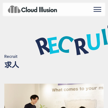
navigat
U
C
R
E
R
Recruit
求人