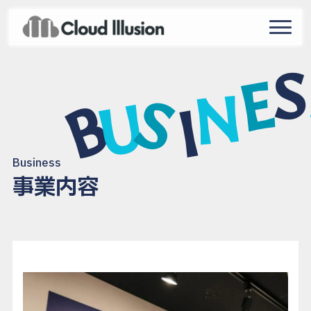
navigat
S
E
N
S
U
B
I
Business
事業内容