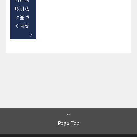
特定商
取引法
に基づ
く表記
Page Top